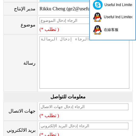
Useful Ind Limited
)
ge2@usefulhk.com
Rikku Cheng (
مدير الإنتاج
Useful Ind Limited
موضوع
(* تطلب )
在線客服
رسالة
معلومات للتواصل
جهات الاتصال
(* تطلب )
بريد الالكتروني
(* تطلب )