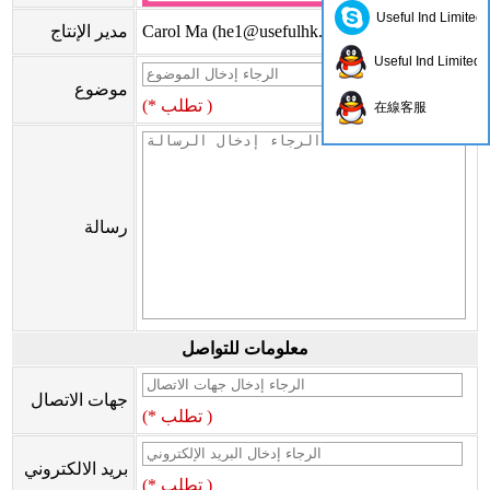
Useful Ind Limited
)
he1@usefulhk.com
Carol Ma (
مدير الإنتاج
Useful Ind Limited
موضوع
(* تطلب )
在線客服
رسالة
معلومات للتواصل
جهات الاتصال
(* تطلب )
بريد الالكتروني
(* تطلب )