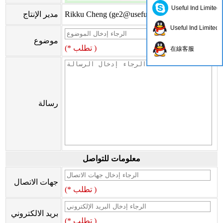
Useful Ind Limited
)
ge2@usefulhk.com
Rikku Cheng (
مدير الإنتاج
Useful Ind Limited
موضوع
(* تطلب )
在線客服
رسالة
معلومات للتواصل
جهات الاتصال
(* تطلب )
بريد الالكتروني
(* تطلب )