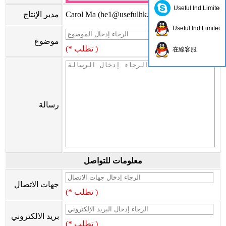
Useful Ind Limited
)
he1@usefulhk.com
Carol Ma (
مدير الإنتاج
Useful Ind Limited
موضوع
(* تطلب )
在線客服
رسالة
معلومات للتواصل
جهات الاتصال
(* تطلب )
بريد الالكتروني
(* تطلب )