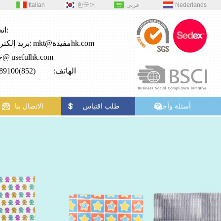
Nederlands
عربى
한국어
Italian
اتصال:
mkt@مفيدةhk.com
بريد إلكتروني:
usefulhk.com
جي2@
الهاتف: (852)28989100
أسئلة وأجوبة
طلب اقتباس
الاتصال بنا