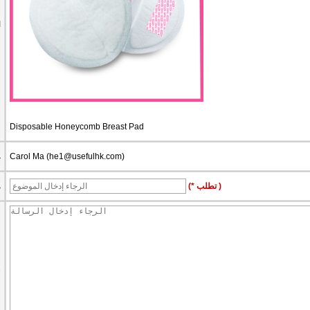
ا
Disposable Honeycomb Breast Pad
)
he1@usefulhk.com
Carol Ma (
م
(* تطلب )
م
ر