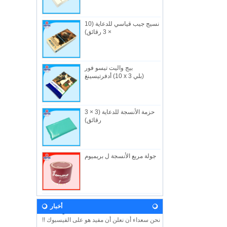
نسيج جيب قياسي للدعاية (10
× 3 رقائق)
بيج واليت تيسو فور
من نحن
أدفرتيسينغ (10 x 3 بلي)
الصناعية المفيدة المحدودة ، تاسست في 1982 ،
هي شركه مصنعه في هونج كونج متخصصة في
المن...
حزمة الأنسجة للدعاية (3 × 3
أخبار
رقائق)
دعونا تأتي وزيارتنا خلال معرض الطفل 2018!
ونحن نتطلع إلى رؤيتكم هناك! هون هونغ الطفل
...
جولة مربع الأنسجة ل بريميوم
رؤيتنا
وفي المستقبل ، ستستمر الفائدة في تطوير
المبادئ والقيم المستمدة من اسم الشركة
وشعا...
الفيسبوك مفيدة
أخبار
نحن سعداء أن نعلن أن مفيد هو على الفيسبوك !!
يرجى اتباع الفيسبوك لدينا USEFUL HK لمعرفة