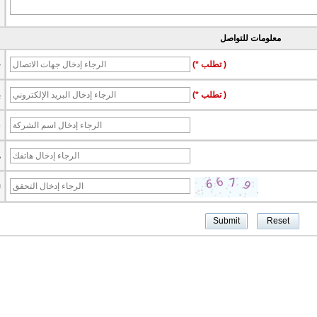
معلومات للتواصل
(* تطلب )
ج
(* تطلب )
ب
ش
ه
ت