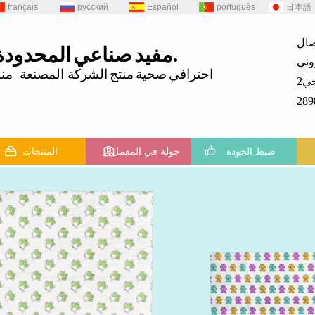
français
русский
Español
português
日本語
المحدودة.
مفيد
صناعي
احترافي
صحية
منتج
الشركة المصنعة منذ 82
ضبط الجودة
جولة في المعمل
المنتجات