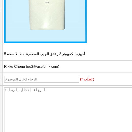
ا
5 أجهزه الكمبيوتر 3 رقائق الجيب المصغرة نمط الانسجه
)
ge2@usefulhk.com
Rikku Cheng (
م
(* تطلب )
م
ر