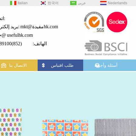
Nederlands
عربى
한국어
Italian
اتصال:
mkt@مفيدةhk.com
بريد إلكتروني:
usefulhk.com
جي2@
الهاتف: (852)28989100
أسئلة وأجوبة
طلب اقتباس
الاتصال بنا