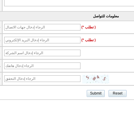
معلومات للتواصل
(* تطلب )
ج
(* تطلب )
ب
ش
ه
ت