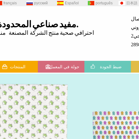
français
русский
Español
português
日本語
المحدودة.
مفيد
صناعي
احترافي
صحية
منتج
الشركة المصنعة منذ 82
ضبط الجودة
جولة في المعمل
المنتجات