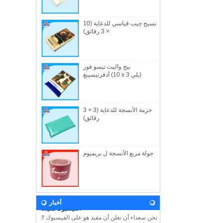
نسيج جيب قياسي للدعاية (10
× 3 رقائق)
بيج واليت تيسو فور
من نحن
أدفرتيسينغ (10 x 3 بلي)
الصناعية المفيدة المحدودة ، تاسست في 1982 ،
هي شركه مصنعه في هونج كونج متخصصة في
المن...
حزمة الأنسجة للدعاية (3 × 3
أخبار
رقائق)
دعونا تأتي وزيارتنا خلال معرض الطفل 2018!
ونحن نتطلع إلى رؤيتكم هناك! هون هونغ الطفل
...
جولة مربع الأنسجة ل بريميوم
رؤيتنا
وفي المستقبل ، ستستمر الفائدة في تطوير
المبادئ والقيم المستمدة من اسم الشركة
وشعا...
الفيسبوك مفيدة
أخبار
نحن سعداء أن نعلن أن مفيد هو على الفيسبوك !!
يرجى اتباع الفيسبوك لدينا USEFUL HK لمعرفة