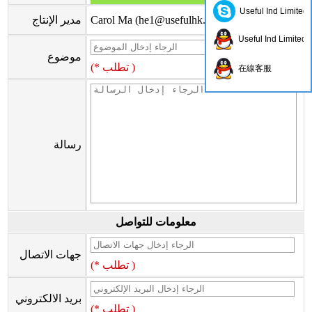
Useful Ind Limited
)
he1@usefulhk.com
Carol Ma (
مدير الإنتاج
Useful Ind Limited
موضوع
(* تطلب )
在線客服
رسالة
معلومات للتواصل
جهات الاتصال
(* تطلب )
بريد الالكتروني
(* تطلب )