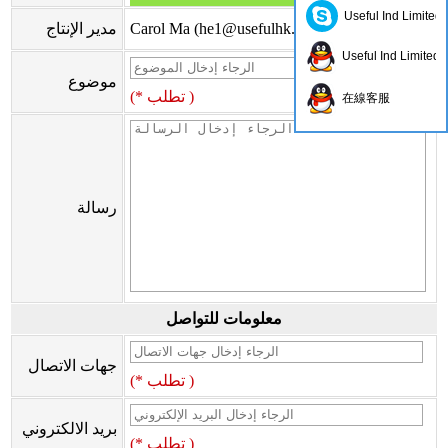
Useful Ind Limited
)
he1@usefulhk.com
Carol Ma (
مدير الإنتاج
Useful Ind Limited
موضوع
(* تطلب )
在線客服
رسالة
معلومات للتواصل
جهات الاتصال
(* تطلب )
بريد الالكتروني
(* تطلب )