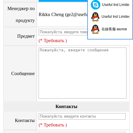
Useful Ind Limited
Менеджер по
Rikku Cheng (
ge2@usefulhk.com
)
Useful Ind Limited
продукту
在線客服-валов
Предмет
(* Требовать )
Сообщение
Контакты
Контакты
(* Требовать )