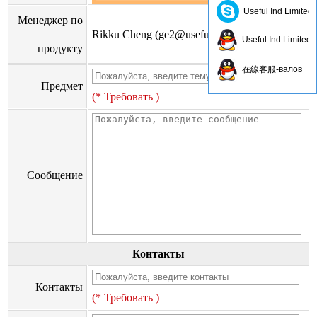
Useful Ind Limited
Менеджер по
Rikku Cheng (
ge2@usefulhk.com
)
Useful Ind Limited
продукту
在線客服-валов
Предмет
(* Требовать )
Сообщение
Контакты
Контакты
(* Требовать )