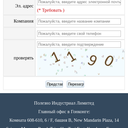
Эл. адрес
(* Требовать )
Компания
проверять
Полезно Индустриал Лимитед
Главный офис в Гонконге:
Комната 608-610, 6 / F, башня B, New Mandarin Plaza, 14