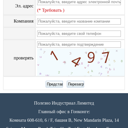
Эл. адрес
(* Требовать )
Компания
проверять
Полезно Индустриал Лимитед
Главный офис в Гонконге:
Комната 608-610, 6 / F, башня B, New Mandarin Plaza, 14