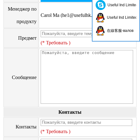
Useful Ind Limited
Менеджер по
Carol Ma (
he1@usefulhk.com
)
Useful Ind Limited
продукту
在線客服-валов
Предмет
(* Требовать )
Сообщение
Контакты
Контакты
(* Требовать )