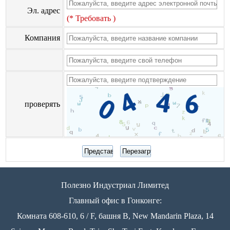
Эл. адрес
(* Требовать )
Компания
проверять
Полезно Индустриал Лимитед
Главный офис в Гонконге:
Комната 608-610, 6 / F, башня B, New Mandarin Plaza, 14