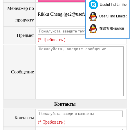
Useful Ind Limited
Менеджер по
Rikku Cheng (
ge2@usefulhk.com
)
Useful Ind Limited
продукту
在線客服-валов
Предмет
(* Требовать )
Сообщение
Контакты
Контакты
(* Требовать )