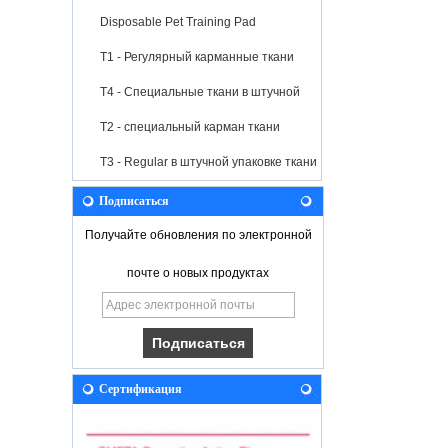
Disposable Pet Training Pad
T1 - Регулярный карманные ткани
T4 - Специальные ткани в штучной
упаковке
T2 - специальный карман ткани
T3 - Regular в штучной упаковке ткани
Подписаться
Получайте обновления по электронной
почте о новых продуктах
Сертификация