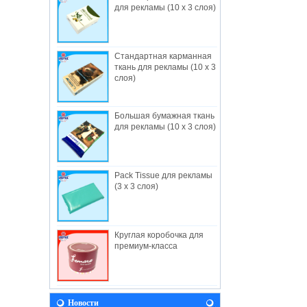
для рекламы (10 x 3 слоя)
Стандартная карманная
ткань для рекламы (10 x 3
слоя)
Большая бумажная ткань
О нас
для рекламы (10 x 3 слоя)
Полезные промышленные ограничения,
создан в 1982, — Гонконгский завод-
изготовитель,...
Pack Tissue для рекламы
НОВОСТИ
(3 x 3 слоя)
Давайте приедем к нам во время Baby
Fair 2018! Мы будем рады видеть вас
там! Выставка прод...
Круглая коробочка для
Видение
премиум-класса
В будущем полезно будет продолжать
разработку принципов и ценностей,
вытекающих ...
Полезный Facebook
Новости