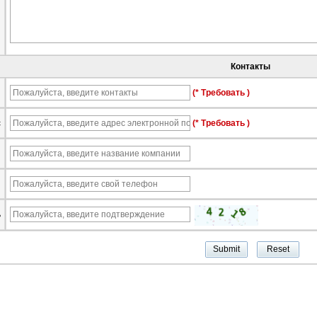
Контакты
ы
(* Требовать )
с
(* Требовать )
я
ь