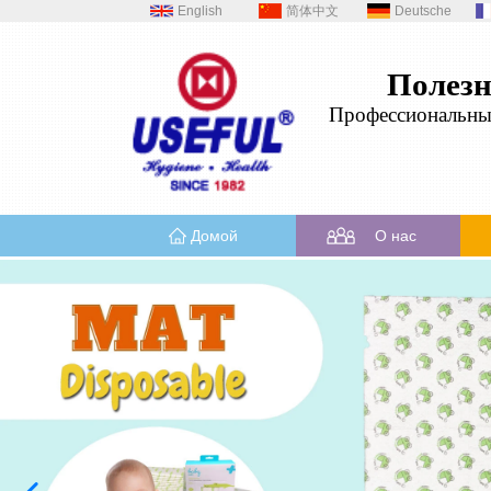
English
简体中文
Deutsche
Полез
Профессиональн
Домой
О нас