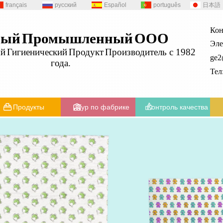
français
русский
Español
português
日本語
Кон
ный
Промышленный
ООО
Эле
ый
Гигиенический
Продукт
Производитель с 1982
ge
года.
Те
Продукты
Тур по фабрике
Контроль качества