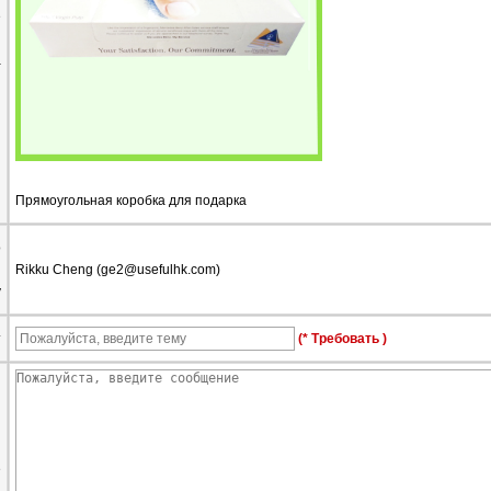
е
а
Прямоугольная коробка для подарка
о
Rikku Cheng (
ge2@usefulhk.com
)
у
т
(* Требовать )
е