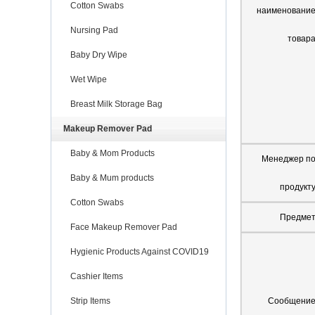
Cotton Swabs
наименовани
Nursing Pad
товар
Baby Dry Wipe
Wet Wipe
Breast Milk Storage Bag
Makeup Remover Pad
Baby & Mom Products
Менеджер п
Baby & Mum products
продукт
Cotton Swabs
Предме
Face Makeup Remover Pad
Hygienic Products Against COVID19
Cashier Items
Strip Items
Сообщени