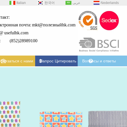
Italian
한국어
عربى
Nederlands
такт:
ктронная почта:
mkt@полезныйhk.com
2@
usefulhk.com
л: (852)28989100
Связаться с нами
Запрос Цитировать
Вопросы и ответы