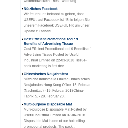
Nützliches Facebook
Wir freuen uns bekannt zu geben, dass
USEFUL auf Facebook ist !!Bitte folgen Sie
unserem Facebook USEFUL HK um unser
Update zu sehen!
Cost Efficient Promotional tool : 9
Benefits of Advertising Tissue
Cost Efficient Promotional tool 9 Benefits of
Advertising Tissue Posted by Useful
Industrial Limited on 22-03-2018 Tissue-
pack marketing is first dev...
Chinesisches Neujahrsfest
Nützliche industrielle LimitedChinesisches
NeujahrsfestHong Kong Office: 15. Februar
(Nachmittag) - 19. Februar 2018China-
Fabrik: 5. - 28. Februar 20...
Multi-purpose Disposable Mat
Multi-purpose Disposable Mat Posted by
Useful Industrial Limited on 07-06-2018
Disposable Mat is one of our hot selling
promotional products. The pack...
Top 5 useful Promotional Products for