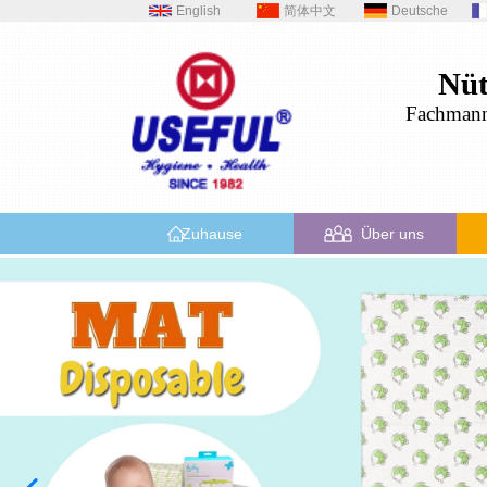
English
简体中文
Deutsche
Nüt
Fachman
Zuhause
Über uns