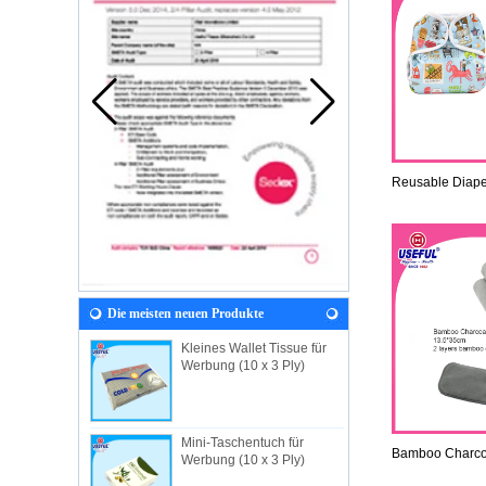
Reusable Diape
Die meisten neuen Produkte
Kleines Wallet Tissue für
Werbung (10 x 3 Ply)
Mini-Taschentuch für
Bamboo Charcoa
Werbung (10 x 3 Ply)