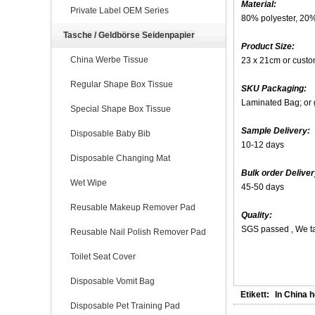
Material:
Private Label OEM Series
80% polyester, 20
Tasche / Geldbörse Seidenpapier
Product Size:
China Werbe Tissue
23 x 21cm or custo
Regular Shape Box Tissue
SKU Packaging:
Laminated Bag; or 
Special Shape Box Tissue
Sample Delivery:
Disposable Baby Bib
10-12 days
Disposable Changing Mat
Bulk order Deliver
Wet Wipe
45-50 days
Reusable Makeup Remover Pad
Quality:
SGS passed , We ta
Reusable Nail Polish Remover Pad
Toilet Seat Cover
Disposable Vomit Bag
Etikett:
In China h
Disposable Pet Training Pad