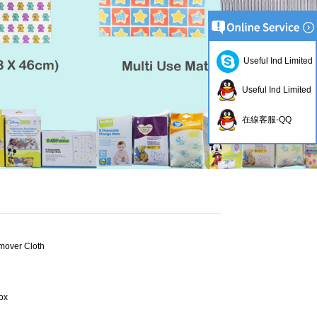
Useful Ind Limited
Useful Ind Limited
在線客服-QQ
emover Cloth
ox