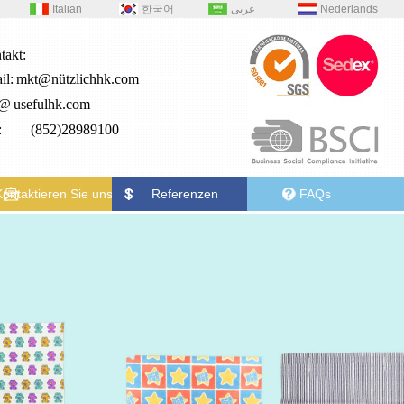
Italian
한국어
عربى
Nederlands
takt:
il:
mkt@nützlichhk.com
2@
usefulhk.com
.: (852)28989100
Kontaktieren Sie uns
Referenzen
FAQs