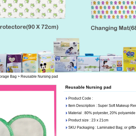
torage Bag
>
Reusable Nursing pad
Reusable Nursing pad
Product Code :
Item Description : Super Soft Makeup R
Material : 80% polyester, 20% polyamide
Product size : 23 x 21cm
SKU Packaging : Laminated Bag; or giftb