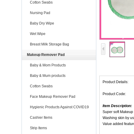
Cotton Swabs
Nursing Pad
Baby Dry Wipe
Wet Wipe
Breast Milk Storage Bag
Makeup Remover Pad
Baby & Mom Products
Baby & Mum products
Product Details:
Cotton Swabs
Product Code:
Face Makeup Remover Pad
Item Description:
Hygienic Products Against COVID19
Super soft Makeup
Cashier Items
Washing skin by us
Value added feature
Strip Items