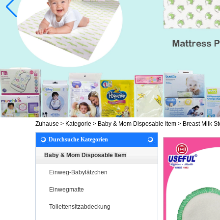
Zuhause
>
Kategorie
>
Baby & Mom Disposable Item
>
Breast Milk S
Durchsuche Kategorien
Baby & Mom Disposable Item
Einweg-Babylätzchen
Einwegmatte
Toilettensitzabdeckung