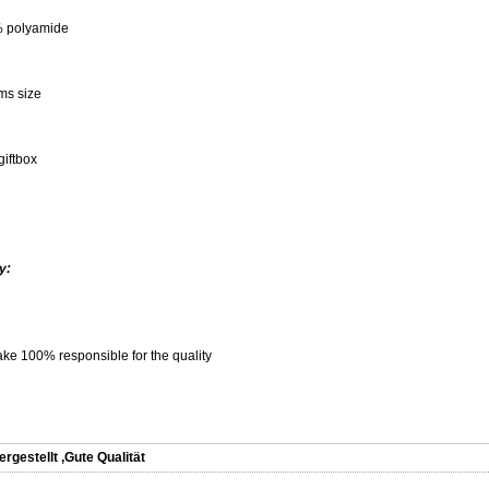
% polyamide
ms size
giftbox
y:
ke 100% responsible for the quality
ergestellt
,
Gute Qualität