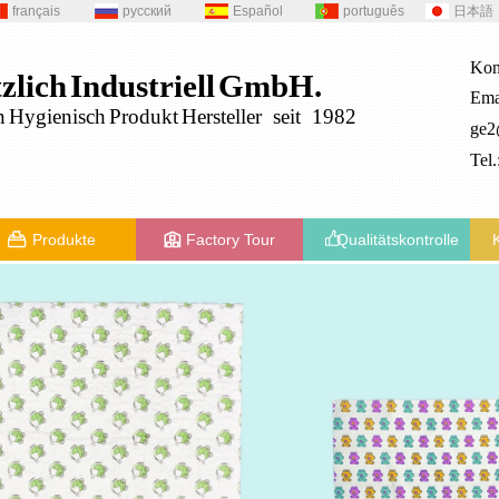
français
русский
Español
português
日本語
Kon
zlich
Industriell
GmbH.
Ema
n
Hygienisch
Produkt
Hersteller seit 1982
ge
Tel
Produkte
Factory Tour
Qualitätskontrolle