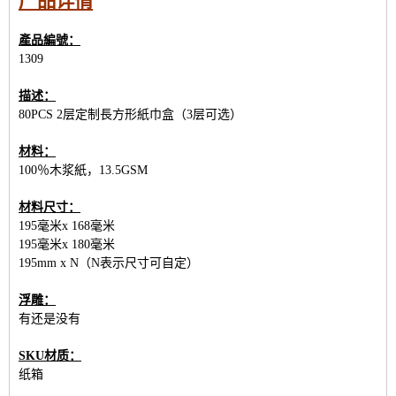
产品详情
產品編號：
1309
描述：
80PCS 2层定制長方形紙巾盒（3层可选）
材料：
100％木浆紙，13.5GSM
材料尺寸：
195毫米x 168毫米
195毫米x 180毫米
195mm x N（N表示尺寸可自定）
浮雕：
有还是没有
SKU材质：
纸箱