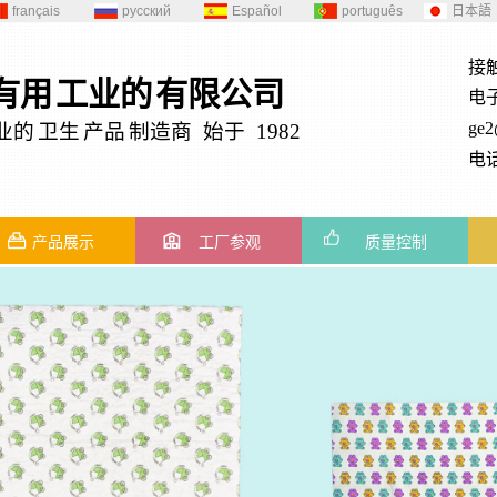
français
русский
Español
português
日本語
接
有用
工业的
有限公司
电
ge
业的
卫生
产品
制造商 始于 1982
电话
产品展示
工厂参观
质量控制