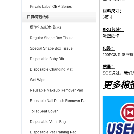
Private Label OEM Series
材料尺寸：
口袋/荷包纸巾
3英寸
標準包裝紙巾(歐大)
SKU包装：
吸塑紙卡
Regular Shape Box Tissue
包裝：
Special Shape Box Tissue
200PCS/套 或 
Disposable Baby Bib
质量：
Disposable Changing Mat
SGS通过，我们
Wet Wipe
更多棉
Reusable Makeup Remover Pad
Reusable Nail Polish Remover Pad
Toilet Seat Cover
Disposable Vomit Bag
Disposable Pet Training Pad