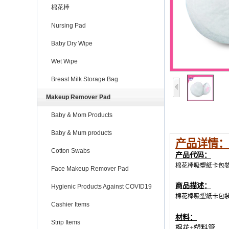
棉花棒
Nursing Pad
Baby Dry Wipe
Wet Wipe
Breast Milk Storage Bag
Makeup Remover Pad
Baby & Mom Products
Baby & Mum products
产品详情：
Cotton Swabs
产品代码：
棉花棒吸塑紙卡包
Face Makeup Remover Pad
商品描述：
Hygienic Products Against COVID19
棉花棒吸塑紙卡包
Cashier Items
材料：
Strip Items
棉花+塑料管