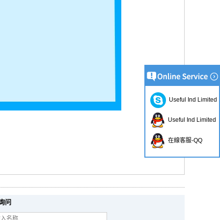
Useful Ind Limited
Useful Ind Limited
在線客服-QQ
询问