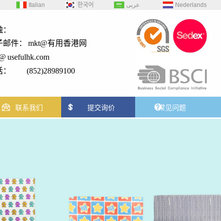
Italian
한국어
عربى
Nederlands
触：
子邮件：
mkt@有用香港网
2@
usefulhk.com
： (852)28989100
联系我们
提交询价
常见问题