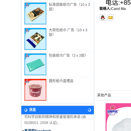
电话:
+85
标准袋裝纸巾广告（10 x 3
联络人:
Carol Ma
层）
大荷包纸巾 广告（10 x 3
关于我们
层）
萬益行工业有限公司 成立于 1982年, 总部设
在香港, 工厂在中国惠州, 专生产一次性卫生
用品。 除了向内地市场销售外, 萬益行的产
品也远销世界各地...
包装纸巾广告（3 x 3层）
新闻
2018年婴儿展期间，我们来参观吧！ 我们期
待在这里见到你！ 香港婴儿用品展 2018年1
月8日至11日展位：3F-B11 万益行实业有限
圆形紙巾盒禮品
公司 香港会议展览中...
我们的愿景
其他产品
在未来, 萬益行将继续沿着从公司名称和徽标
中获得的原则和价值进行开发。致力延續公
消息
司科学创新的精神和质量管理的承诺 (由
ISO9001: 2008 认证), ...
有用的Facebook
我们很高兴地宣布USEFUL在Facebook上！