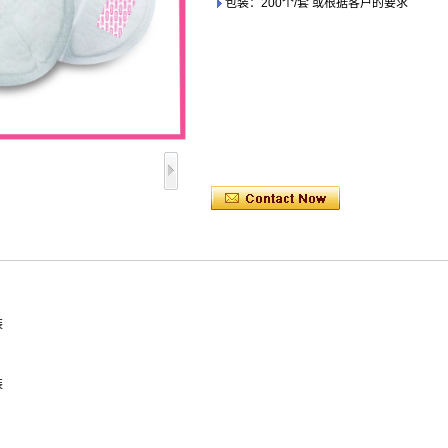
包装：200个/套 或根据客户的要求
裝
裝