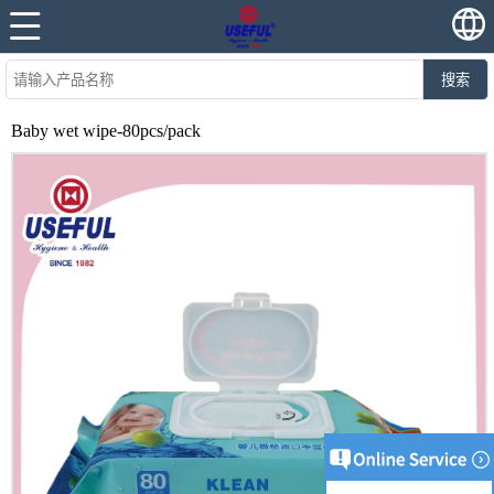
搜索
Baby wet wipe-80pcs/pack