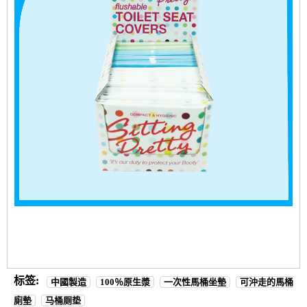
标签:
中國製造
100％原生漿
一次性馬桶坐墊
可沖走的馬桶
廁墊
马桶厕垫