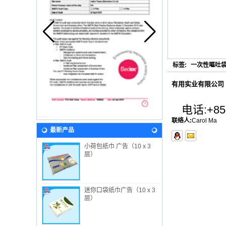
标签:
一次性嘔吐
有用实业有限公司
电话:
+85
联络人:
Carol Ma
最新产品
小荷包纸巾 广告（10 x 3
层）
迷你口袋纸巾广告（10 x 3
层）