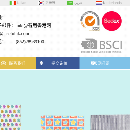
Italian
한국어
عربى
Nederlands
触：
子邮件：
mkt@有用香港网
2@
usefulhk.com
： (852)28989100
联系我们
提交询价
常见问题