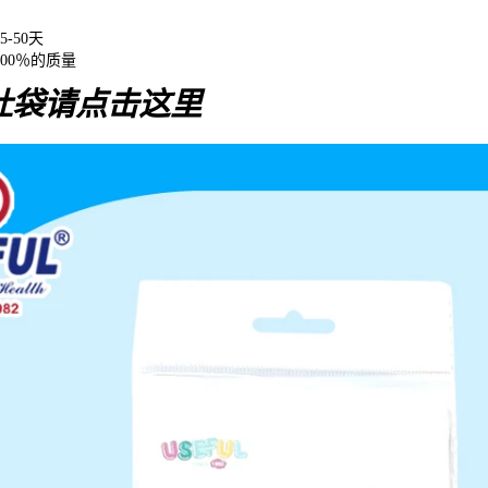
-50天
00％的质量
吐袋请点击这里