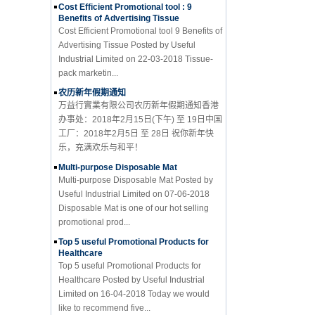
Benefits of Advertising Tissue
Cost Efficient Promotional tool 9 Benefits of
Advertising Tissue Posted by Useful
Industrial Limited on 22-03-2018 Tissue-
pack marketin...
农历新年假期通知
万益行實業有限公司农历新年假期通知香港
办事处：2018年2月15日(下午) 至 19日中国
工厂：2018年2月5日 至 28日 祝你新年快
乐，充满欢乐与和平！
Multi-purpose Disposable Mat
Multi-purpose Disposable Mat Posted by
Useful Industrial Limited on 07-06-2018
Disposable Mat is one of our hot selling
promotional prod...
Top 5 useful Promotional Products for
Healthcare
Top 5 useful Promotional Products for
Healthcare Posted by Useful Industrial
Limited on 16-04-2018 Today we would
like to recommend five...
关于我们