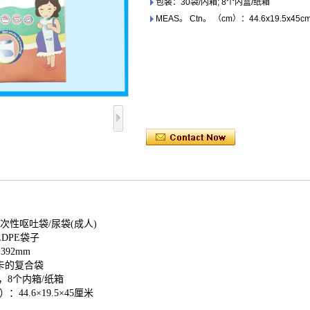
包装：30袋/内箱; 8个内盒/纸箱
MEAS。 Ctn。 （cm）：44.6x19.5x45c
次性呕吐袋/尿袋(成人)
DPE袋子
392mm
卡的复合袋
，8个内箱/纸箱
：44.6×19.5×45厘米