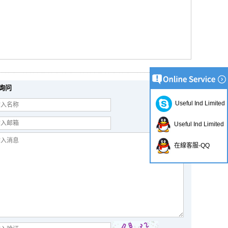
询问
Useful Ind Limited
Useful Ind Limited
在線客服-QQ