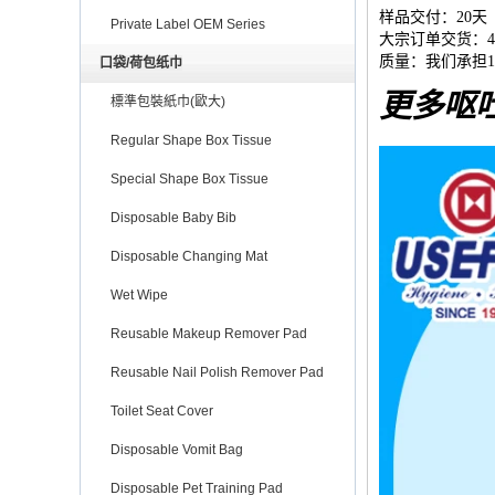
样品交付：20天
Private Label OEM Series
大宗订单交货：45
质量：我们承担1
口袋/荷包纸巾
更多呕
標準包裝紙巾(歐大)
Regular Shape Box Tissue
Special Shape Box Tissue
Disposable Baby Bib
Disposable Changing Mat
Wet Wipe
Reusable Makeup Remover Pad
Reusable Nail Polish Remover Pad
Toilet Seat Cover
Disposable Vomit Bag
Disposable Pet Training Pad