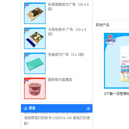
标准袋裝纸巾广告（10 x 3
关于我们
层）
萬益行工业有限公司 成立于 1982年, 总部设
在香港, 工厂在中国惠州, 专生产一次性卫生
其他产品
用品。 除了向内地市场销售外, 萬益行的产
大荷包纸巾 广告（10 x 3
品也远销世界各地...
层）
新闻
2018年婴儿展期间，我们来参观吧！ 我们期
待在这里见到你！ 香港婴儿用品展 2018年1
包装纸巾广告（3 x 3层）
月8日至11日展位：3F-B11 万益行实业有限
公司 香港会议展览中...
我们的愿景
在未来, 萬益行将继续沿着从公司名称和徽标
圆形紙巾盒禮品
中获得的原则和价值进行开发。致力延續公
司科学创新的精神和质量管理的承诺 (由
ISO9001: 2008 认证), ...
3个裝一次性呕吐
有用的Facebook
我们很高兴地宣布USEFUL在Facebook上！
消息
请按照我们的脸书 USEFUL HK 看我们的更
新！
Cost Efficient Promotional tool : 9