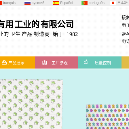
français
русский
Español
português
日本語
接
有用
工业的
有限公司
电
ge
业的
卫生
产品
制造商 始于 1982
电话
产品展示
工厂参观
质量控制