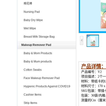
棉花棒
Nursing Pad
Baby Dry Wipe
Wet Wipe
Breast Milk Storage Bag
Makeup Remover Pad
Baby & Mom Products
Baby & Mum products
产品详情：
Cotton Swabs
产品编号：V2
项目描述：2个一
Face Makeup Remover Pad
材料：带纸卡的L
材料尺寸：170 x 
Hygienic Products Against COVID19
SKU包装：带插
Cashier Items
包装：30袋/内箱
测量的Ctn（厘米）
Strip Items