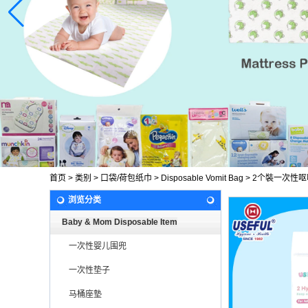
首页
>
类别
>
口袋/荷包纸巾
>
Disposable Vomit Bag
>
2个裝一次性呕
浏览分类
Baby & Mom Disposable Item
一次性婴儿围兜
一次性垫子
马桶座墊