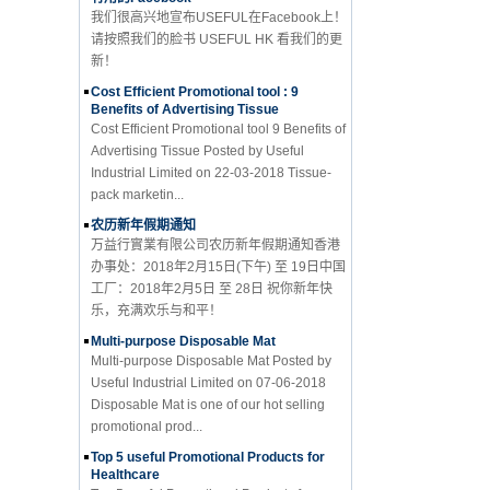
请按照我们的脸书 USEFUL HK 看我们的更
新！
Cost Efficient Promotional tool : 9
Benefits of Advertising Tissue
Cost Efficient Promotional tool 9 Benefits of
Advertising Tissue Posted by Useful
Industrial Limited on 22-03-2018 Tissue-
pack marketin...
农历新年假期通知
万益行實業有限公司农历新年假期通知香港
办事处：2018年2月15日(下午) 至 19日中国
工厂：2018年2月5日 至 28日 祝你新年快
乐，充满欢乐与和平！
Multi-purpose Disposable Mat
Multi-purpose Disposable Mat Posted by
Useful Industrial Limited on 07-06-2018
Disposable Mat is one of our hot selling
promotional prod...
Top 5 useful Promotional Products for
Healthcare
Top 5 useful Promotional Products for