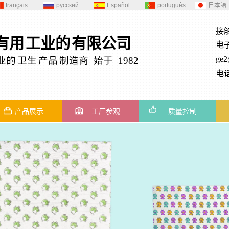
français
русский
Español
português
日本語
接
有用
工业的
有限公司
电
ge
业的
卫生
产品
制造商 始于 1982
电话
产品展示
工厂参观
质量控制