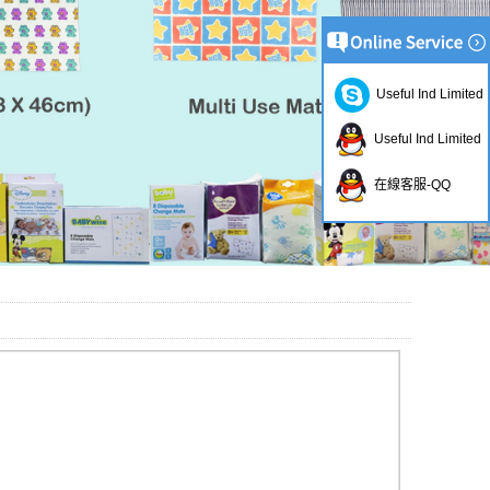
Useful Ind Limited
Useful Ind Limited
在線客服-QQ