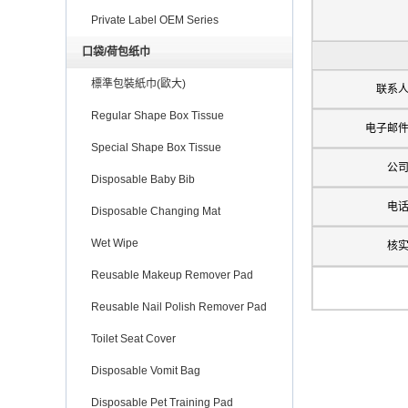
Private Label OEM Series
口袋/荷包纸巾
標準包裝紙巾(歐大)
联系
Regular Shape Box Tissue
电子邮
Special Shape Box Tissue
公
Disposable Baby Bib
电
Disposable Changing Mat
Wet Wipe
核
Reusable Makeup Remover Pad
Reusable Nail Polish Remover Pad
Toilet Seat Cover
Disposable Vomit Bag
Disposable Pet Training Pad