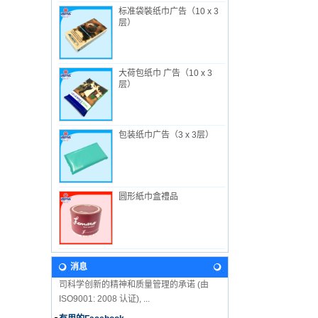
标准袋裝纸巾广告（10 x 3
层）
大荷包纸巾 广告（10 x 3
关于我们
层）
萬益行工业有限公司 成立于 1982年, 总部设
在香港, 工厂在中国惠州, 专生产一次性卫生
用品。 除了向内地市场销售外, 萬益行的产
品也远销世界各地...
包装纸巾广告（3 x 3层）
新闻
2018年婴儿展期间，我们来参观吧！ 我们期
待在这里见到你！ 香港婴儿用品展 2018年1
月8日至11日展位：3F-B11 万益行实业有限
圆形紙巾盒禮品
公司 香港会议展览中...
我们的愿景
在未来, 萬益行将继续沿着从公司名称和徽标
中获得的原则和价值进行开发。致力延續公
消息
司科学创新的精神和质量管理的承诺 (由
ISO9001: 2008 认证), ...
有用的Facebook
我们很高兴地宣布USEFUL在Facebook上！