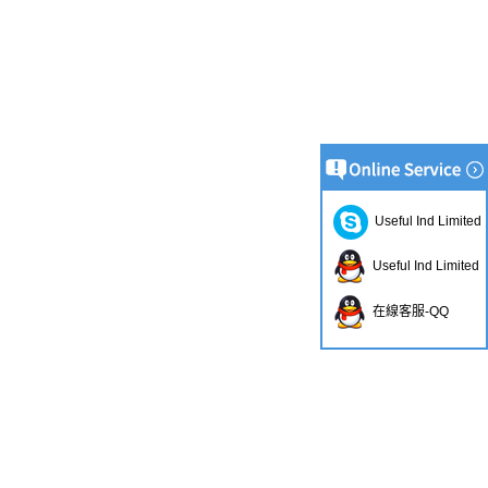
Useful Ind Limited
Useful Ind Limited
在線客服-QQ