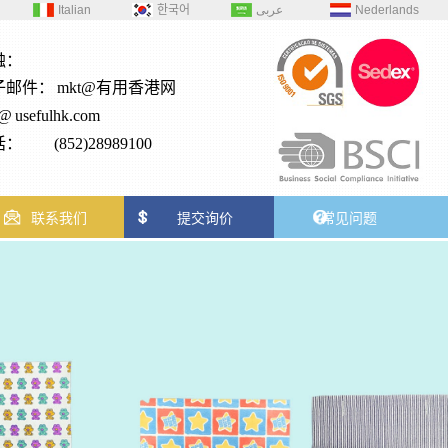
Italian
한국어
عربى
Nederlands
触：
子邮件：
mkt@有用香港网
2@
usefulhk.com
： (852)28989100
联系我们
提交询价
常见问题