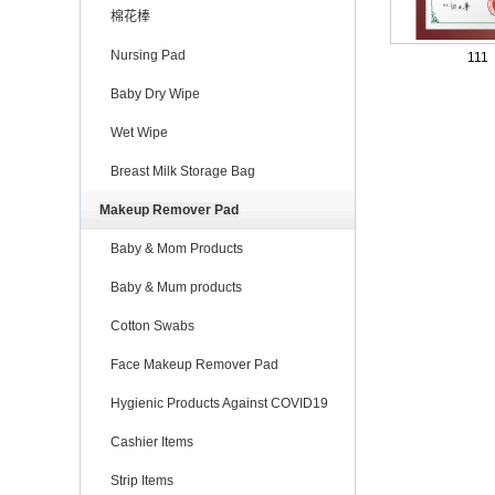
棉花棒
Nursing Pad
111
Baby Dry Wipe
Wet Wipe
Breast Milk Storage Bag
Makeup Remover Pad
Baby & Mom Products
Baby & Mum products
Cotton Swabs
Face Makeup Remover Pad
Hygienic Products Against COVID19
Cashier Items
Strip Items