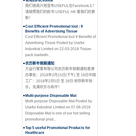
请按照我们的脸书 USEFUL HK 看我们的更
新！
Cost Efficient Promotional tool : 9
Benefits of Advertising Tissue
Cost Efficient Promotional tool 9 Benefits of
Advertising Tissue Posted by Useful
Industrial Limited on 22-03-2018 Tissue-
pack marketin...
农历新年假期通知
万益行實業有限公司农历新年假期通知香港
办事处：2018年2月15日(下午) 至 19日中国
工厂：2018年2月5日 至 28日 祝你新年快
乐，充满欢乐与和平！
Multi-purpose Disposable Mat
Multi-purpose Disposable Mat Posted by
Useful Industrial Limited on 07-06-2018
Disposable Mat is one of our hot selling
promotional prod...
Top 5 useful Promotional Products for
Healthcare
Top 5 useful Promotional Products for