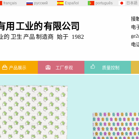
français
русский
Español
português
日本語
接
有用
工业的
有限公司
电
ge
业的
卫生
产品
制造商 始于 1982
电话
产品展示
工厂参观
质量控制