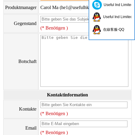
Useful Ind Limited
Produktmanager
Carol Ma (
he1@usefulhk.com
)
Useful Ind Limited
Gegenstand
(* Benötigen )
在線客服-QQ
Botschaft
Kontaktinformation
Kontakte
(* Benötigen )
Email
(* Benötigen )