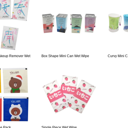
Makeup Remover Wet
Box Shape Mini Can Wet Wipe
Curvy Mini 
pe Pack
Single Piece Wet Wipe