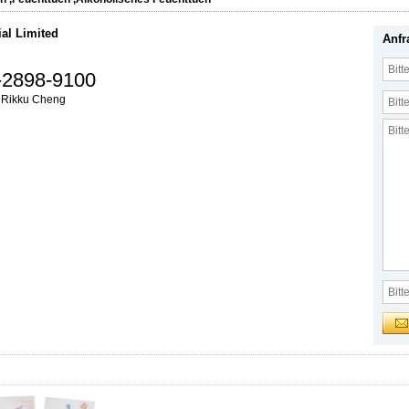
ial Limited
Anfr
-2898-9100
:
Rikku Cheng