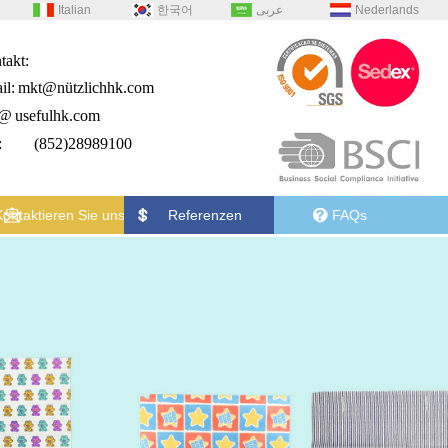
Italian
한국어
عربى
Nederlands
takt:
il:
mkt@nützlichhk.com
2@
usefulhk.com
.: (852)28989100
Kontaktieren Sie uns
Referenzen
FAQs