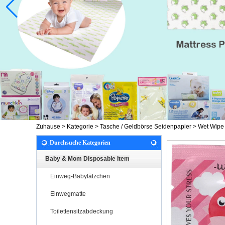
Zuhause
>
Kategorie
>
Tasche / Geldbörse Seidenpapier
>
Wet Wipe
Durchsuche Kategorien
Baby & Mom Disposable Item
Einweg-Babylätzchen
Einwegmatte
Toilettensitzabdeckung