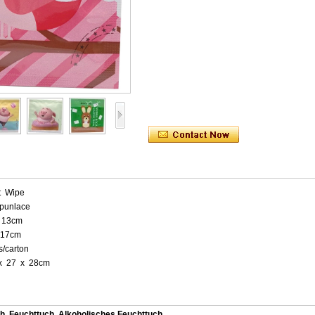
et Wipe
punlace
x 13cm
 17cm
s/carton
 x 27 x 28cm
ch
,
Feuchttuch
,
Alkoholisches Feuchttuch