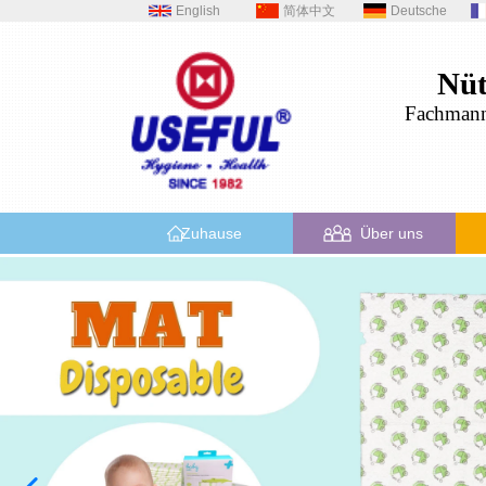
English
简体中文
Deutsche
Nüt
Fachman
Zuhause
Über uns