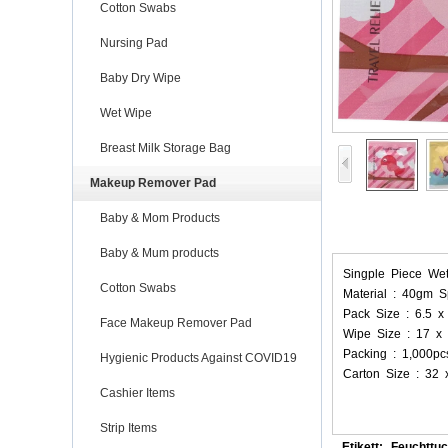
Cotton Swabs
Nursing Pad
Baby Dry Wipe
Wet Wipe
Breast Milk Storage Bag
Makeup Remover Pad
Baby & Mom Products
Baby & Mum products
Singple Piece W
Cotton Swabs
Material : 40gm S
Pack Size : 6.5 
Face Makeup Remover Pad
Wipe Size : 17 x
Packing : 1,000pc
Hygienic Products Against COVID19
Carton Size : 32
Cashier Items
Strip Items
Etikett:
Feuchttu