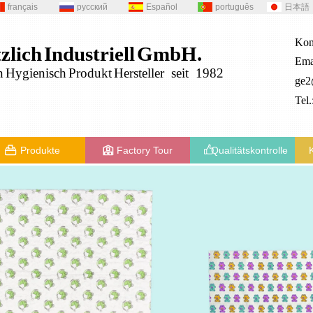
français
русский
Español
português
日本語
Kon
zlich
Industriell
GmbH.
Ema
n
Hygienisch
Produkt
Hersteller seit 1982
ge
Tel
Produkte
Factory Tour
Qualitätskontrolle