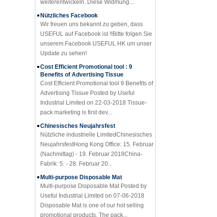
Nützliches Facebook
Wir freuen uns bekannt zu geben, dass
USEFUL auf Facebook ist !!Bitte folgen Sie
unserem Facebook USEFUL HK um unser
Update zu sehen!
Cost Efficient Promotional tool : 9
Benefits of Advertising Tissue
Cost Efficient Promotional tool 9 Benefits of
Advertising Tissue Posted by Useful
Industrial Limited on 22-03-2018 Tissue-
pack marketing is first dev...
Chinesisches Neujahrsfest
Nützliche industrielle LimitedChinesisches
NeujahrsfestHong Kong Office: 15. Februar
(Nachmittag) - 19. Februar 2018China-
Fabrik: 5. - 28. Februar 20...
Multi-purpose Disposable Mat
Multi-purpose Disposable Mat Posted by
Useful Industrial Limited on 07-06-2018
Disposable Mat is one of our hot selling
promotional products. The pack...