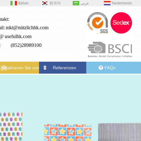
Italian
한국어
عربى
Nederlands
takt:
il:
mkt@nützlichhk.com
2@
usefulhk.com
.: (852)28989100
Kontaktieren Sie uns
Referenzen
FAQs