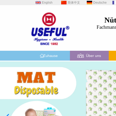
English
简体中文
Deutsche
Nüt
Fachman
Zuhause
Über uns