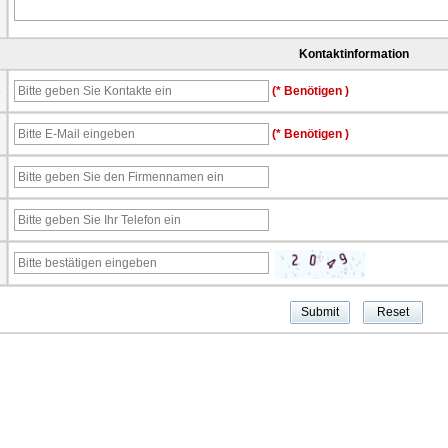
Kontaktinformation
e
(* Benötigen )
l
(* Benötigen )
n
n
n