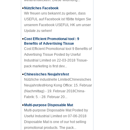
Nützliches Facebook
Wir freuen uns bekannt zu geben, dass
USEFUL auf Facebook ist !!Bitte folgen Sie
unserem Facebook USEFUL HK um unser
Update zu sehen!
Cost Efficient Promotional tool : 9
Benefits of Advertising Tissue
Cost Efficient Promotional tool 9 Benefits of
Advertising Tissue Posted by Useful
Industrial Limited on 22-03-2018 Tissue-
pack marketing is first dev...
Chinesisches Neujahrsfest
Nützliche industrielle LimitedChinesisches
NeujahrsfestHong Kong Office: 15. Februar
(Nachmittag) - 19. Februar 2018China-
Fabrik: 5. - 28. Februar 20...
Multi-purpose Disposable Mat
Multi-purpose Disposable Mat Posted by
Useful Industrial Limited on 07-06-2018
Disposable Mat is one of our hot selling
promotional products. The pack...
Top 5 useful Promotional Products for