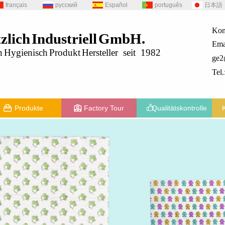
français
русский
Español
português
日本語
Kon
zlich
Industriell
GmbH.
Ema
n
Hygienisch
Produkt
Hersteller seit 1982
ge
Tel
Produkte
Factory Tour
Qualitätskontrolle