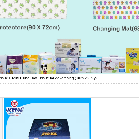
issue
>
Mini Cube Box Tissue for Advertising ( 30's x 2 ply)