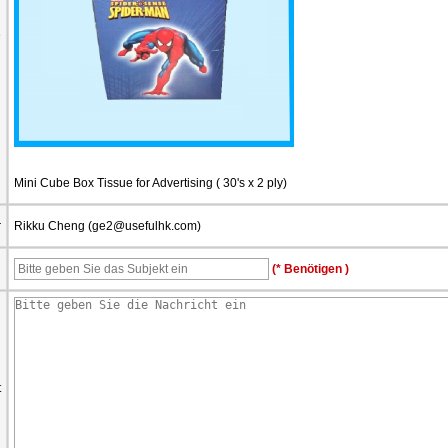
e
Mini Cube Box Tissue for Advertising ( 30's x 2 ply)
r
Rikku Cheng (
ge2@usefulhk.com
)
d
(* Benötigen )
t