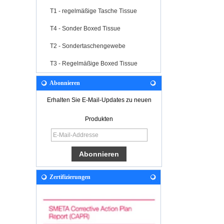
T1 - regelmäßige Tasche Tissue
T4 - Sonder Boxed Tissue
T2 - Sondertaschengewebe
T3 - Regelmäßige Boxed Tissue
Abonnieren
Erhalten Sie E-Mail-Updates zu neuen
Produkten
Zertifizierungen