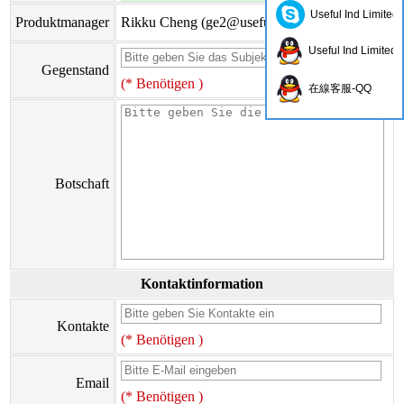
Useful Ind Limited
Produktmanager
Rikku Cheng (
ge2@usefulhk.com
)
Useful Ind Limited
Gegenstand
(* Benötigen )
在線客服-QQ
Botschaft
Kontaktinformation
Kontakte
(* Benötigen )
Email
(* Benötigen )