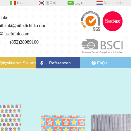
Italian
한국어
عربى
Nederlands
takt:
il:
mkt@nützlichhk.com
2@
usefulhk.com
.: (852)28989100
Kontaktieren Sie uns
Referenzen
FAQs