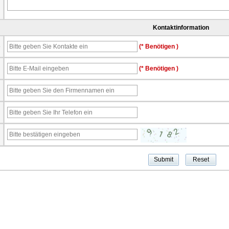
Kontaktinformation
e
(* Benötigen )
l
(* Benötigen )
n
n
n