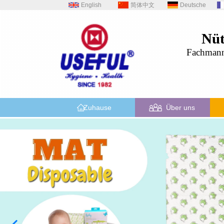
English
简体中文
Deutsche
Nüt
Fachman
Zuhause
Über uns