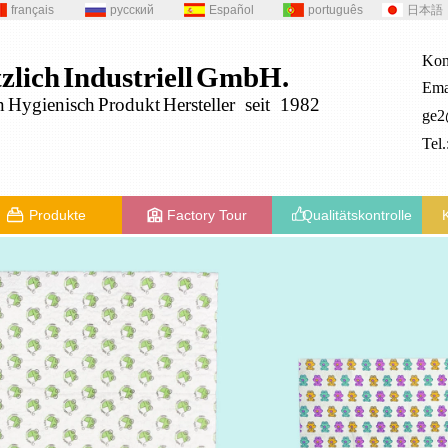
français
русский
Español
português
日本語
Kon
zlich
Industriell
GmbH.
Ema
n
Hygienisch
Produkt
Hersteller seit 1982
ge
Tel
Produkte
Factory Tour
Qualitätskontrolle