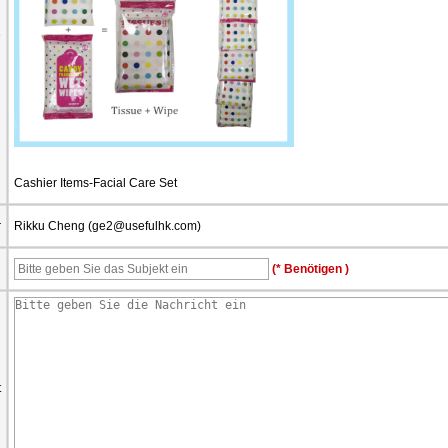
e
Cashier Items-Facial Care Set
r
Rikku Cheng (
ge2@usefulhk.com
)
d
(* Benötigen )
t