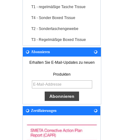
T1 - regelmäßige Tasche Tissue
T4 - Sonder Boxed Tissue
T2 - Sondertaschengewebe
T3 - Regelmäßige Boxed Tissue
Abonnieren
Erhalten Sie E-Mail-Updates zu neuen
Produkten
Zertifizierungen