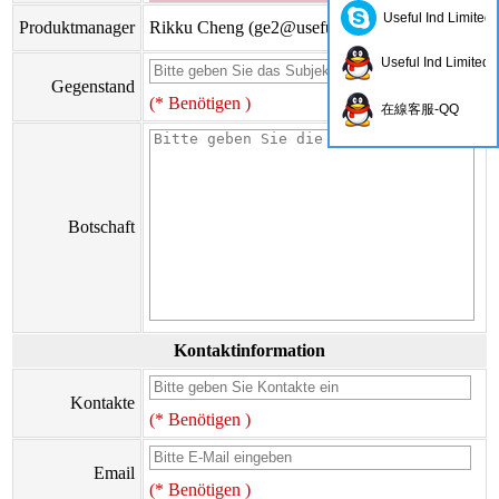
Useful Ind Limited
Produktmanager
Rikku Cheng (
ge2@usefulhk.com
)
Useful Ind Limited
Gegenstand
(* Benötigen )
在線客服-QQ
Botschaft
Kontaktinformation
Kontakte
(* Benötigen )
Email
(* Benötigen )